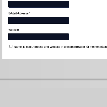
E-Mail-Adresse
*
Website
Name, E-Mail-Adresse und Website in diesem Browser für meinen näc
Startseite
Ansprechpartner
Förderverein St. Antonius Hambach
Impressum
Lebendiger Adventskalender
Links
Messdiener
Pfarrbrief
Seniorenausschuss