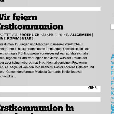
ion"
te durften 15 Jungen und Mädchen in unserer Pfarrkirche St.
onius ihre 1. heilige Kommunion empfangen. Obwohl schon seit
en sonniges Frühlingswetter vorausgesagt war, auf das sich alle
A
uten, regnete es kurz vor Beginn der Messe, was der Freude der
der aber keinen Abbruch tat. Nach dem allgemeinen Fototermin
B
E
en sie, begleitet von den Messdienern, Pastor Andreas Galbierz und
erer Gemeindereferentin Modesta Gerhards, in die liebevoll
F
chmückte...
F
F
MEHR
Ju
K
Kr
Ku
l