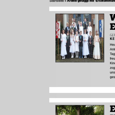
Startseite
»
Artikel getaggt mit
"
Erstkommun
Heu
Ant
Tag
fre
Kin
zog
uns
ges