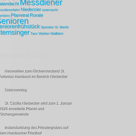
Messdiener
aiandacht
Niederzier
ssdienerfahrt
osternacht
Pfarreirat
Rorate
arrbüro
enioren
eniorenfrühstück
Spenden
St. Martin
ternsinger
Tanz
Wahlen
Wallfahrt
Neuwahlen zum Kirchenvorstand St.
Antonius Hambach im Bereich Niederzier
Ostersonntag
St. Cäcilia Niederzier wird zum 1. Januar
2026 erweiterte Pfarrei und
Kirchengemeinde
Instandsetzung des Priestergrabes auf
dem Hambacher Friedhof