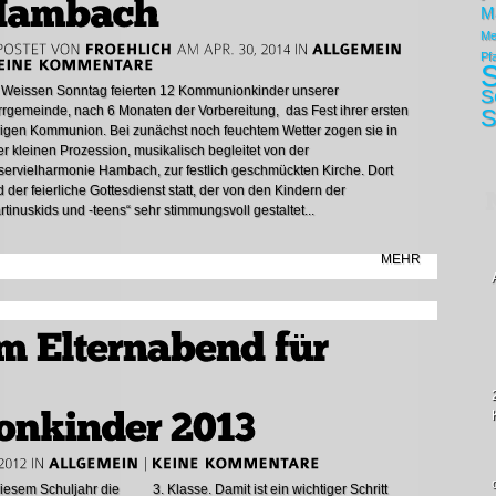
M
Me
Pf
S
Weissen Sonntag feierten 12 Kommunionkinder unserer
S
rrgemeinde, nach 6 Monaten der Vorbereitung, das Fest ihrer ersten
S
ligen Kommunion. Bei zunächst noch feuchtem Wetter zogen sie in
er kleinen Prozession, musikalisch begleitet von der
servielharmonie Hambach, zur festlich geschmückten Kirche. Dort
d der feierliche Gottesdienst statt, der von den Kindern der
rtinuskids und -teens“ sehr stimmungsvoll gestaltet...
MEHR
 diesem Schuljahr die 3. Klasse. Damit ist ein wichtiger Schritt