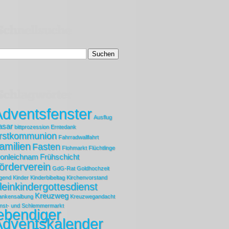
dventsfenster
Ausflug
asar
bittprozession
Erntedank
rstkommunion
Fahrradwallfahrt
amilien
Fasten
Flohmarkt
Flüchtlinge
ronleichnam
Frühschicht
örderverein
GdG-Rat
Goldhochzeit
gend
Kinder
Kinderbibeltag
Kirchenvorstand
leinkindergottesdienst
Kreuzweg
ankensalbung
Kreuzwegandacht
nst- und Schlemmermarkt
ebendiger
Adventskalender