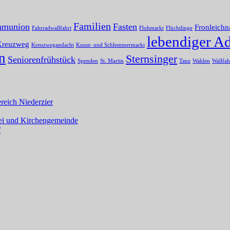
Familien
mmunion
Fasten
Fronleich
Fahrradwallfahrt
Flohmarkt
Flüchtlinge
lebendiger A
Kreuzweg
Kreuzwegandacht
Kunst- und Schlemmermarkt
n
Sternsinger
Seniorenfrühstück
Spenden
St. Martin
Tanz
Wahlen
Wallfah
eich Niederzier
rrei und Kirchengemeinde
f