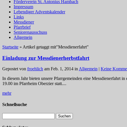
Förderverein St. Antonius Hambach
Impressum
Lebendiger Adventskalender
Links
Messdiener
Pfarrbrief
Seniorenausschuss
Allgemein
Startseite
»
Artikel getaggt mit
"
Messdienerfahrt"
Einladung zur Messdienerherbstfahrt
Gepostet von
froehlich
am Feb. 1, 2014 in
Allgemein
|
Keine Kommen
In diesem Jahr bieten unsere Pfarrgemeinden eine Messdienerfahrt in
19.00 im Pfarrheim Oberzier statt....
mehr
Schnellsuche