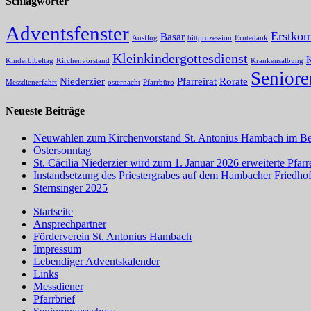
Schlagwörter
Adventsfenster
Erstko
Basar
Ausflug
bittprozession
Erntedank
Kleinkindergottesdienst
Kinderbibeltag
Kirchenvorstand
Krankensalbung
Seniore
Niederzier
Pfarreirat
Rorate
Messdienerfahrt
osternacht
Pfarrbüro
Neueste Beiträge
Neuwahlen zum Kirchenvorstand St. Antonius Hambach im Ber
Ostersonntag
St. Cäcilia Niederzier wird zum 1. Januar 2026 erweiterte Pfa
Instandsetzung des Priestergrabes auf dem Hambacher Friedho
Sternsinger 2025
Startseite
Ansprechpartner
Förderverein St. Antonius Hambach
Impressum
Lebendiger Adventskalender
Links
Messdiener
Pfarrbrief