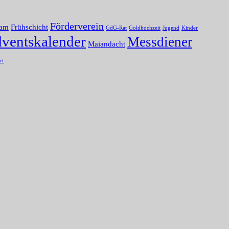
Förderverein
nam
Frühschicht
GdG-Rat
Goldhochzeit
Jugend
Kinder
dventskalender
Messdiener
Maiandacht
rt