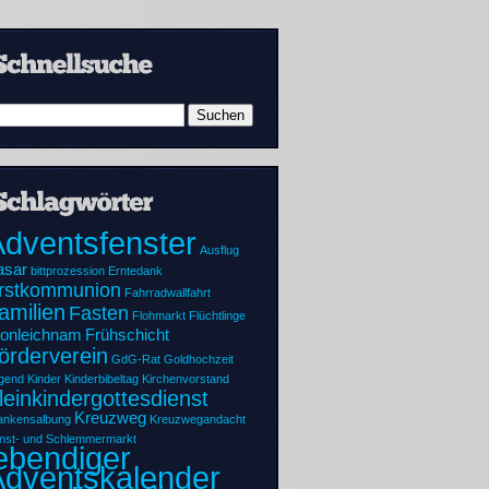
dventsfenster
Ausflug
asar
bittprozession
Erntedank
rstkommunion
Fahrradwallfahrt
amilien
Fasten
Flohmarkt
Flüchtlinge
ronleichnam
Frühschicht
örderverein
GdG-Rat
Goldhochzeit
gend
Kinder
Kinderbibeltag
Kirchenvorstand
leinkindergottesdienst
Kreuzweg
ankensalbung
Kreuzwegandacht
nst- und Schlemmermarkt
ebendiger
Adventskalender