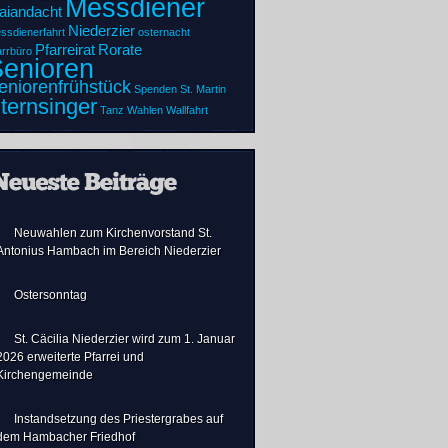
Messdiener
aiandacht
Niederzier
ssdienerfahrt
osternacht
Pfarreirat
Rorate
arrbüro
enioren
eniorenfrühstück
Spenden
St. Martin
ternsinger
Tanz
Wahlen
Wallfahrt
Neuwahlen zum Kirchenvorstand St.
Antonius Hambach im Bereich Niederzier
Ostersonntag
St. Cäcilia Niederzier wird zum 1. Januar
2026 erweiterte Pfarrei und
Kirchengemeinde
Instandsetzung des Priestergrabes auf
dem Hambacher Friedhof