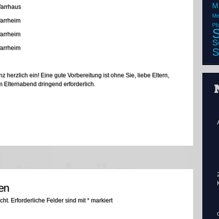
M
rrhaus
Me
rrheim
Pf
S
rrheim
S
rrheim
S
 herzlich ein! Eine gute Vorbereitung ist ohne Sie, liebe Eltern,
m Elternabend dringend erforderlich.
n
en
cht.
Erforderliche Felder sind mit
*
markiert