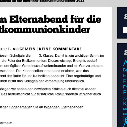
nabend für die Eltern der Erstkommunionkinder 2013
 diesem Schuljahr die 3. Klasse. Damit ist ein wichtiger Schritt im
A
 die Feier der Erstkommunion. Dieses wichtige Ereignis bedarf
ern ermöglicht, Gemeinschaft untereinander und mit Gott zu erleben.
B
eschehen. Die Kinder sollen lernen und erfahren, was das
E
ent der Buße für uns Katholiken bedeutet. Eine
regelmäßige und
F
inen ist für das Gelingen der Vorbereitung unerlässlich.
F
nötigen wir neben den bewährten Kräften auch diesmal wieder
F
. Das bedeutet nicht nur zusätzliche Arbeit, sondern ist sicher auch
Ju
K
it der Kinder erhalten Sie an folgenden Elternabenden:
Kr
Ku
l
rrheim