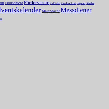
Förderverein
nam
Frühschicht
GdG-Rat
Goldhochzeit
Jugend
Kinder
dventskalender
Messdiener
Maiandacht
rt