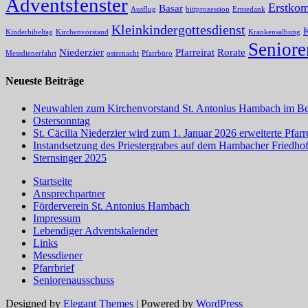
Adventsfenster
Erstko
Basar
Ausflug
bittprozession
Erntedank
Kleinkindergottesdienst
Kinderbibeltag
Kirchenvorstand
Krankensalbung
Seniore
Niederzier
Pfarreirat
Rorate
Messdienerfahrt
osternacht
Pfarrbüro
Neueste Beiträge
Neuwahlen zum Kirchenvorstand St. Antonius Hambach im Ber
Ostersonntag
St. Cäcilia Niederzier wird zum 1. Januar 2026 erweiterte Pfa
Instandsetzung des Priestergrabes auf dem Hambacher Friedho
Sternsinger 2025
Startseite
Ansprechpartner
Förderverein St. Antonius Hambach
Impressum
Lebendiger Adventskalender
Links
Messdiener
Pfarrbrief
Seniorenausschuss
Designed by
Elegant Themes
| Powered by
WordPress