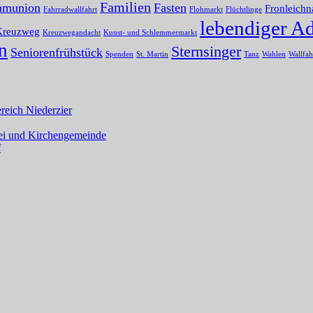
Familien
mmunion
Fasten
Fronleich
Fahrradwallfahrt
Flohmarkt
Flüchtlinge
lebendiger A
Kreuzweg
Kreuzwegandacht
Kunst- und Schlemmermarkt
n
Sternsinger
Seniorenfrühstück
Spenden
St. Martin
Tanz
Wahlen
Wallfah
eich Niederzier
rrei und Kirchengemeinde
f