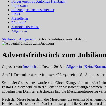
Förderverein St. Antonius Hambach
Impressum
Lebendiger Adventskalender
Links
Messdiener
Pfarrbrief
Seniorenausschuss
Allgemein
Startseite
»
Allgemein
»
Adventsfrühstück zum Jubiläum
Adventsfrühstück zum Jubiläu
Gepostet von
froehlich
am Dez. 4, 2013 in
Allgemein
|
Keine Komme
Am 01. Dezember startete in unserer Pfarrgemeinde St. Antonius der
Schon der Gottesdienst wurde vom Chor „Klangvoll“ , unter der Leit
Pastor Galbierz offiziell in die Schar der Messdiener aufgenommen 
zuverlässigen Dienstes entschieden hat, die Messdienertruppe zu verl
Nach der Messe baten dann die Messdiener die gesamte Pfarrgemei
Hände des Pfarreirates für Nachschub sorgten. Die Kinder hatten dan