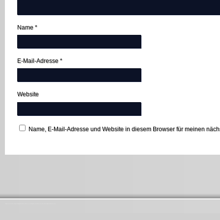
Name
*
E-Mail-Adresse
*
Website
Name, E-Mail-Adresse und Website in diesem Browser für meinen näc
Startseite
Ansprechpartner
Förderverein St. Antonius Hambach
Impressum
Lebendiger Adventskalender
Links
Messdiener
Pfarrbrief
Seniorenausschuss