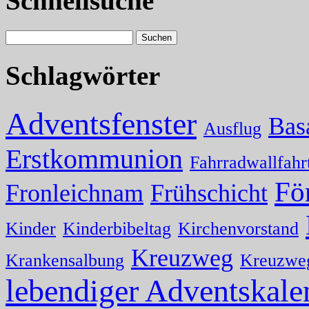
Schnellsuche
Schlagwörter
Adventsfenster
Bas
Ausflug
Erstkommunion
Fahrradwallfahr
Fö
Fronleichnam
Frühschicht
Kinder
Kinderbibeltag
Kirchenvorstand
Kreuzweg
Krankensalbung
Kreuzwe
lebendiger Adventskale