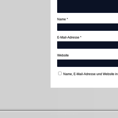
Name
*
E-Mail-Adresse
*
Website
Name, E-Mail-Adresse und Website in
Startseite
Ansprechpartner
Förderverein St. Antonius Hambach
Impressum
Lebendiger Adventskalender
Links
Messdiener
Pfarrbrief
Seniorenausschuss