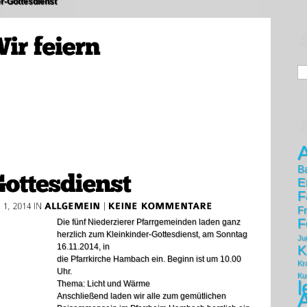
er-Gottesdienst
A
B
E
F
F
F
Die fünf Niederzierer Pfarrgemeinden laden ganz
herzlich zum Kleinkinder-Gottesdienst, am Sonntag
Ju
16.11.2014, in
K
die Pfarrkirche Hambach ein. Beginn ist um 10.00
Kr
Uhr.
Ku
l
Thema: Licht und Wärme
Anschließend laden wir alle zum gemütlichen