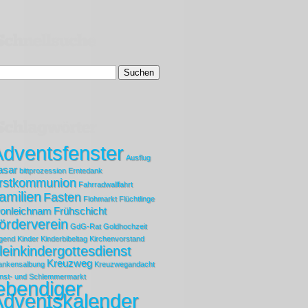
dventsfenster
Ausflug
asar
bittprozession
Erntedank
rstkommunion
Fahrradwallfahrt
amilien
Fasten
Flohmarkt
Flüchtlinge
ronleichnam
Frühschicht
örderverein
GdG-Rat
Goldhochzeit
gend
Kinder
Kinderbibeltag
Kirchenvorstand
leinkindergottesdienst
Kreuzweg
ankensalbung
Kreuzwegandacht
nst- und Schlemmermarkt
ebendiger
Adventskalender