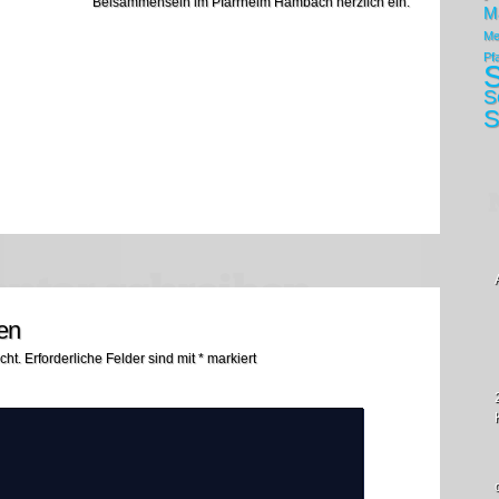
Beisammensein im Pfarrheim Hambach herzlich ein.
M
Me
Pf
S
S
S
n
en
cht.
Erforderliche Felder sind mit
*
markiert