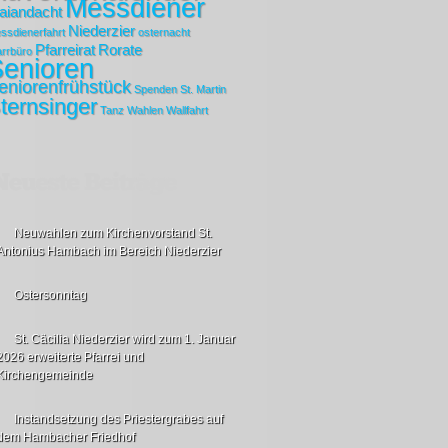
Messdiener
aiandacht
Niederzier
ssdienerfahrt
osternacht
Pfarreirat
Rorate
arrbüro
enioren
eniorenfrühstück
Spenden
St. Martin
ternsinger
Tanz
Wahlen
Wallfahrt
Neuwahlen zum Kirchenvorstand St.
Antonius Hambach im Bereich Niederzier
Ostersonntag
St. Cäcilia Niederzier wird zum 1. Januar
2026 erweiterte Pfarrei und
Kirchengemeinde
Instandsetzung des Priestergrabes auf
dem Hambacher Friedhof