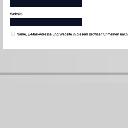
Website
Name, E-Mail-Adresse und Website in diesem Browser für meinen näc
Startseite
Ansprechpartner
Förderverein St. Antonius Hambach
Impressum
Lebendiger Adventskalender
Links
Messdiener
Pfarrbrief
Seniorenausschuss