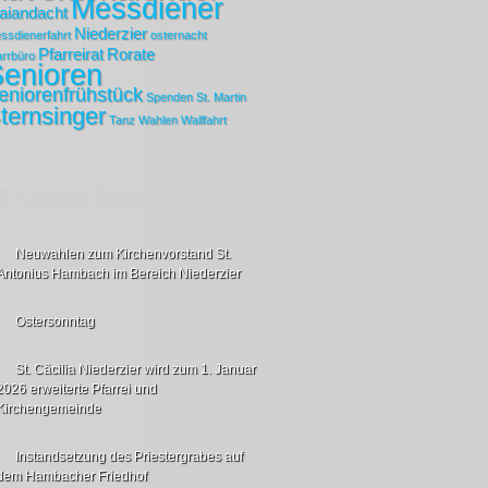
Messdiener
aiandacht
Niederzier
ssdienerfahrt
osternacht
Pfarreirat
Rorate
arrbüro
enioren
eniorenfrühstück
Spenden
St. Martin
ternsinger
Tanz
Wahlen
Wallfahrt
Neuwahlen zum Kirchenvorstand St.
Antonius Hambach im Bereich Niederzier
Ostersonntag
St. Cäcilia Niederzier wird zum 1. Januar
2026 erweiterte Pfarrei und
Kirchengemeinde
Instandsetzung des Priestergrabes auf
dem Hambacher Friedhof