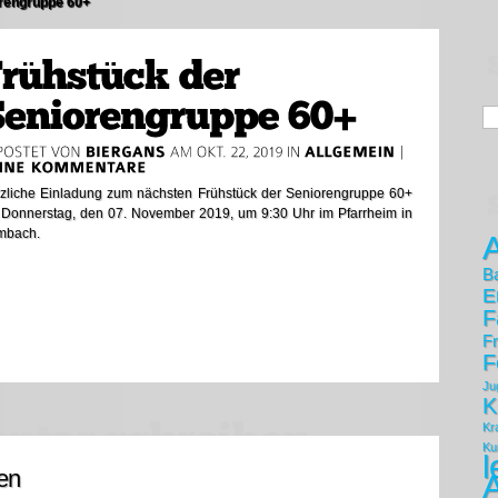
rengruppe 60+
zliche Einladung zum nächsten Frühstück der Seniorengruppe 60+
Donnerstag, den 07. November 2019, um 9:30 Uhr im Pfarrheim in
mbach.
A
B
n
E
F
F
F
Ju
K
Kr
Ku
l
en