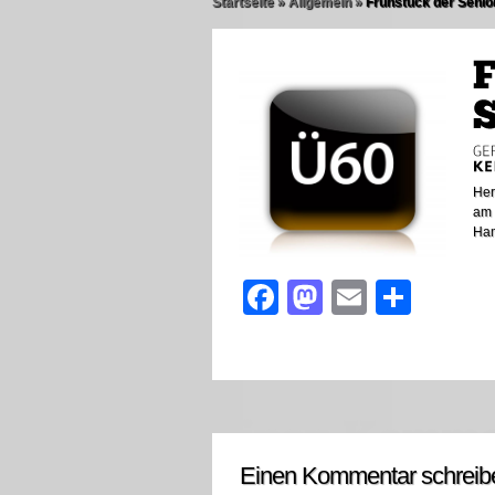
Startseite
»
Allgemein
»
Frühstück der Senio
Her
am 
Ha
Facebook
Mastodon
Email
Teile
Einen Kommentar schreib