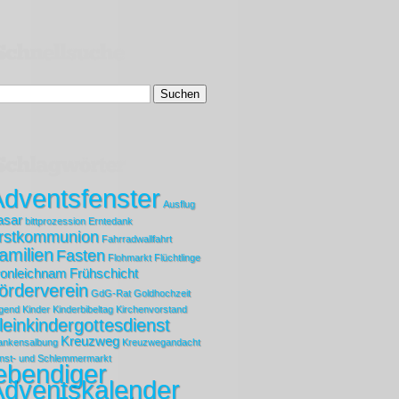
dventsfenster
Ausflug
asar
bittprozession
Erntedank
rstkommunion
Fahrradwallfahrt
amilien
Fasten
Flohmarkt
Flüchtlinge
ronleichnam
Frühschicht
örderverein
GdG-Rat
Goldhochzeit
gend
Kinder
Kinderbibeltag
Kirchenvorstand
leinkindergottesdienst
Kreuzweg
ankensalbung
Kreuzwegandacht
nst- und Schlemmermarkt
ebendiger
Adventskalender