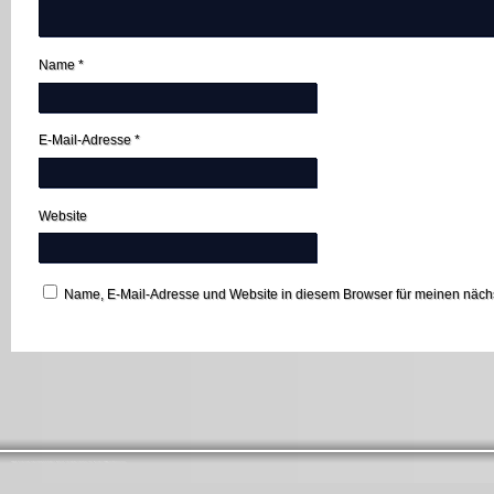
Name
*
E-Mail-Adresse
*
Website
Name, E-Mail-Adresse und Website in diesem Browser für meinen näc
Startseite
Ansprechpartner
Förderverein St. Antonius Hambach
Impressum
Lebendiger Adventskalender
Links
Messdiener
Pfarrbrief
Seniorenausschuss